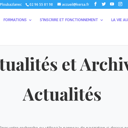
 Ploubazlanec
02 96 55 81 98
accueil@kersa.fr
FORMATIONS
S’INSCRIRE ET FONCTIONNEMENT
LA VIE AU
tualités et Archi
Actualités
er votre recherche ou utilisez le panneau de navigation ci-dessus pour