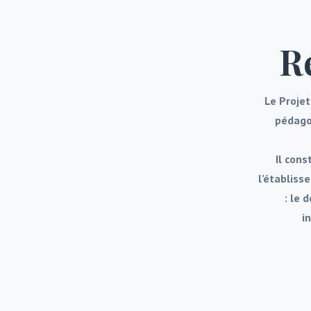
R
Le Projet
pédagog
Il cons
l’établiss
: le 
i