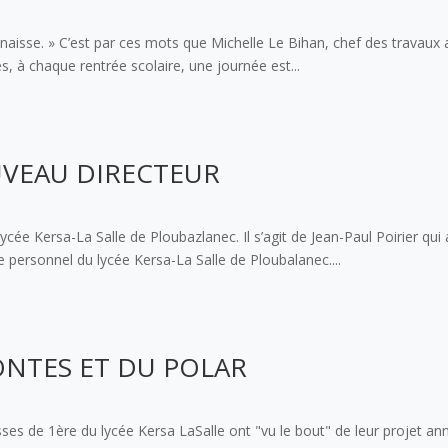
nnaisse. » C’est par ces mots que Michelle Le Bihan, chef des travaux 
s, à chaque rentrée scolaire, une journée est...
UVEAU DIRECTEUR
e Kersa-La Salle de Ploubazlanec. Il s’agit de Jean-Paul Poirier qui a
le personnel du lycée Kersa-La Salle de Ploubalanec....
CONTES ET DU POLAR
ses de 1ère du lycée Kersa LaSalle ont "vu le bout" de leur projet annu