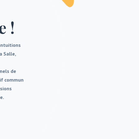
 !
intuitions
a Salle,
nnels de
ctif commun
nsions
e.