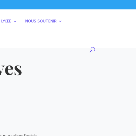
 LYCEE
NOUS SOUTENIR
ves
 localiser l'article.