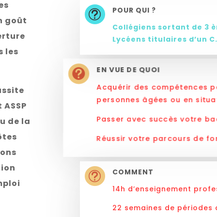
es
POUR QUI ?
t
un goût
Collégiens sortant de 3 
erture
Lycéens titulaires d’un C
s les
EN VUE DE QUOI

Acquérir des compétences pou
ussite
personnes âgées ou en situa
t ASSP
Passer avec succès votre ba
u de la
ôtes
Réussir votre parcours de for
ions
gion
COMMENT
t
mploi
14h d’enseignement profe
22 semaines de périodes 