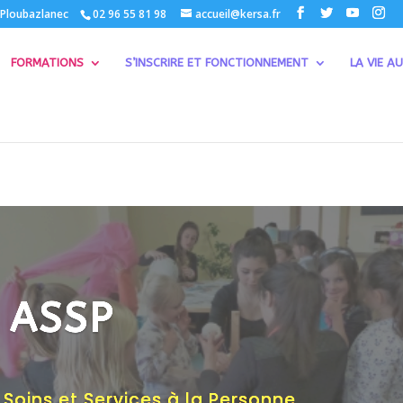
 Ploubazlanec
02 96 55 81 98
accueil@kersa.fr
FORMATIONS
S’INSCRIRE ET FONCTIONNEMENT
LA VIE AU
 ASSP
ins et Services à la Personne