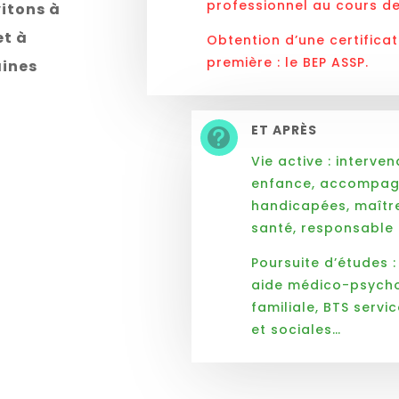
professionnel au cours de
vitons à
et à
Obtention d’une certificat
première : le BEP ASSP.
aines
ET APRÈS

Vie active : interve
enfance, accompagn
handicapées, maître
santé, responsable
Poursuite d’études :
aide médico-psychol
familiale, BTS servi
et sociales…