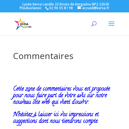
Lycée Kersa Lasalle 23 Route de Kergadou BP2 22620
Ploubazlanec
02 96 55 81 98
accueil@kersa.fr
Commentaires
Cette zone de commentaires vous est proposée
pour nous faire part de votre avis sur notre
nouveau site web qui vient d’ouvrir.
N’hésitez à laisser ici vos impressions et
suggestions dont nous tiendrons compte.